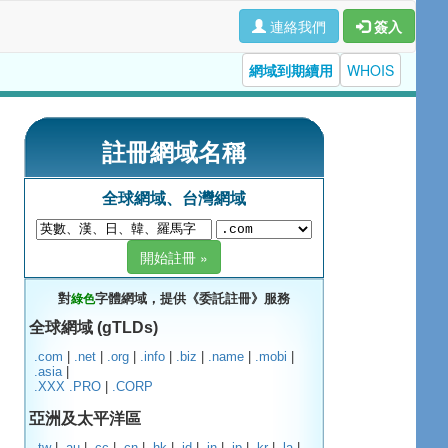
連絡我們
簽入
網域到期續用
WHOIS
註冊網域名稱
全球網域、台灣網域
對
字體網域，提供《委託註冊》服務
綠色
全球網域 (gTLDs)
.com
|
.net
|
.org
|
.info
|
.biz
|
.name
|
.mobi
|
.asia
|
.XXX
.PRO
|
.CORP
亞洲及太平洋區
.tw
|
.au
|
.cc
|
.cn
|
.hk
|
.id
|
.in
|
.jp
|
.kr
|
.la
|