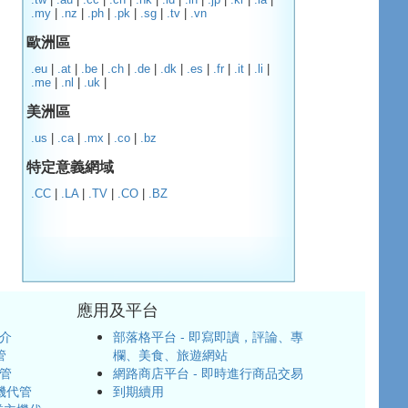
.my
|
.nz
|
.ph
|
.pk
|
.sg
|
.tv
|
.vn
歐洲區
.eu
|
.at
|
.be
|
.ch
|
.de
|
.dk
|
.es
|
.fr
|
.it
|
.li
|
.me
|
.nl
|
.uk
|
美洲區
.us
|
.ca
|
.mx
|
.co
|
.bz
特定意義網域
.CC
|
.LA
|
.TV
|
.CO
|
.BZ
應用及平台
介
部落格平台 - 即寫即讀，評論、專
管
欄、美食、旅遊網站
代管
網路商店平台 - 即時進行商品交易
機代管
到期續用