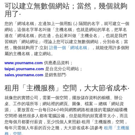
可以建立無數個網站；當然，幾個就夠
用了‧
您的「網域名稱」左邊加上一個用點 (
.
) 隔開的名字，就可建立一個
網站，這個名字單名叫做「主機名稱」也就是網站的單名，把單名
連在「網域名稱」的左邊，合起來叫做「主機全名」，也就是我們
習稱的「網站網址」‧理論上您可以建立無數個網站，分別命名；當
然，幾個就夠用了‧立刻
註冊一個「網域名稱」
，就能使用許多個附
屬的主機名稱，建立網站。
供應產品資料；
www.yourname.com
是台北分公司網站；
taipei.yourname.com
是銷售部門‧
sales.yourname.com
租用「主機服務」空間，大大節省成本‧
就像您的實體公司，需要一個空間，擺放儲存資料的櫥櫃、辦公
桌、工作的場所等；網站裡的網頁、圖像、檔案 -- 總稱「網站資
源」，要放置在一台每日24小時與網際網路相連接的電腦的磁碟機
空間裡‧雖然很多人都有電腦設備，但是能用的頻寬通常太小，而且
您每個月都要付薪資，至少找個人來照顧‧租用「主機服務」空間，
每年只需個人年薪的百分之幾，大大節省成本‧請參考
租用「主機服
務」空間
。