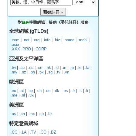
對
字體網域，提供《委託註冊》服務
綠色
全球網域 (gTLDs)
.com
|
.net
|
.org
|
.info
|
.biz
|
.name
|
.mobi
|
.asia
|
.XXX
.PRO
|
.CORP
亞洲及太平洋區
.tw
|
.au
|
.cc
|
.cn
|
.hk
|
.id
|
.in
|
.jp
|
.kr
|
.la
|
.my
|
.nz
|
.ph
|
.pk
|
.sg
|
.tv
|
.vn
歐洲區
.eu
|
.at
|
.be
|
.ch
|
.de
|
.dk
|
.es
|
.fr
|
.it
|
.li
|
.me
|
.nl
|
.uk
|
美洲區
.us
|
.ca
|
.mx
|
.co
|
.bz
特定意義網域
.CC
|
.LA
|
.TV
|
.CO
|
.BZ