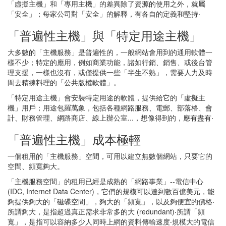
「虛擬主機」和「專用主機」的差異除了資源的使用之外，就屬
「安全」；每家公司對「安全」的解釋，有各自的定義和堅持‧
「普遍性主機」與「特定用途主機」
大多數的「主機服務」是普遍性的，一般網站會用到的通用軟體一
樣不少；特定的應用，例如商業功能，諸如行銷、銷售、或後台管
理支援，一樣也沒有，或僅提供一些「半生不熟」，需要人力及時
間去精練料理的「公共版權軟體」。
「特定用途主機」會安裝特定用途的軟體，提供給它的「虛擬主
機」用戶；用途包羅萬象，包括各種網路服務、電郵、部落格、會
計、財務管理、網路商店、線上辦公室...，想像得到的，應有盡有‧
「普遍性主機」成本極輕
一個租用的「主機服務」空間，可用以建立無數個網站，只要它的
空間、頻寬夠大。
「主機服務空間」的租用已經是成熟的「網路事業」--電信中心
(IDC, Internet Data Center)，它們的規模可以達到數百億美元，能
夠提供夠大的「磁碟空間」，夠大的「頻寬」，以及夠便宜的價格‧
所謂夠大，是指超過真正需求非常多的大 (redundant)‧所謂「頻
寬」，是指可以容納多少人同時上網的資料傳輸速度‧規模大的電信